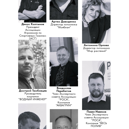
Артем Давиденко
Денис Колтыхов
Директор питомника
Президент
"Монблан"
Ассоциации
Агрономов по
Спортивным Газонам
(АСГ)
Антонина Орлова
Директор питомника
"Мир растений"
Владислав
Дмитрий Тамбовцев
Перебатов
Руководитель
Член Экспертного
компании
совета Ассоциации
"ВОДНЫЙ ИНЖЕНЕР"
"РОСА",
Компания
"АКВАГРИН"
Павел Извеков
Член Экспертного
совета Ассоциации
"РОСА",
Компания "ВЕСЬ
ПОЛИВ"