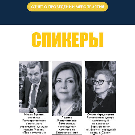
ОТЧЕТ О ПРОВЕДЕНИИ МЕРОПРИЯТИЯ
Игорь Бускин
Ольга Черданцева
директор
Лариса
Руководитель центра
Государственного
Канунникова
компетенций
автономного
Заместитель
по вопросам
учреждения культуры
председателя
формирования
города Москвы
Комитета по
комфортной городской
«Парк культуры и
благоустройству
среды в Санкт-