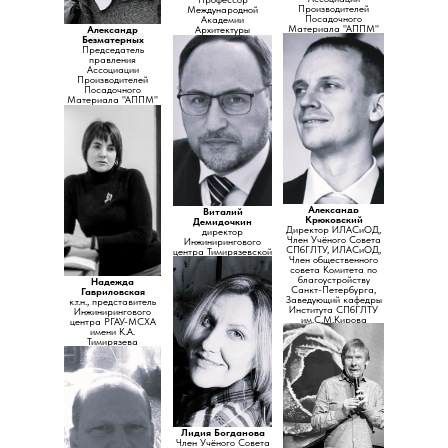
Производителей
Международной
Посадочного
Академии
Материала "АППМ"
Александр
Архитектуры
Безматерных
Председатель
правления
Ассоциации
Производителей
Посадочного
Материала "АППМ"
Александр
Виталий
Крюковский
Демидочкин
Директор ИЛАСиОД,
директор
Член Учёного Совета
Инжинирингового
СПбГЛТУ, ИЛАСиОД,
центра Тимирязевской
Член общественного
академии
совета Комитета по
благоустройству
Надежда
Санкт-Петербурга,
Гавриловская
Заведующий кафедры
к.т.н., представитель
Института СПбГЛТУ
Инжинирингового
им.С.М.Кирова
центра РГАУ-МСХА
имени К.А.
Тимирязева
Лидия Богданова
Член Учёного Совета