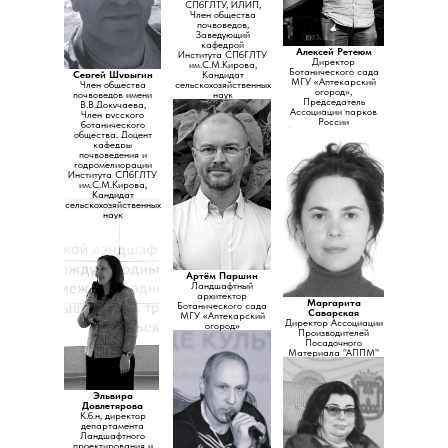
СПбГЛТУ, ИЛИП,
Член общества
почвоведов,
Заведующий
кафедрой
Алексей Ретеюм
Института СПбГЛТУ
Директор
им.С.М.Кирова,
Ботанического сада
Сергей Шурыгин
Кандидат
МГУ «Аптекарский
Член общества
сельскохозяйственных
огород»,
почвоведов имени
наук
Председатель
В.В.Докучаева,
Ассоциации парков
Член русского
России
ботанического
общества, Доцент
кафедры
почвоведения и
годромелиорации
Института СПбГЛТУ
им.С.М.Кирова
,
Кандидат
сельскохозяйственных
наук
Артём Паршин
Ландшафтный
архитектор
Маргарита
Ботанического сада
Саварская
МГУ «Аптекарский
Директор Ассоциации
огород»
Производителей
Посадочного
Материала "АППМ"
Эльвира
Довлетярова
К.б.н, директор
департамента
Ландшафтного
проектирования и