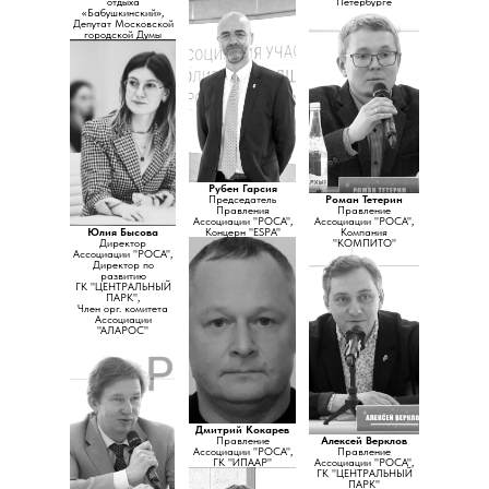
отдыха
Санкт-Петербурга
Петербурге
«Бабушкинский»,
Депутат Московской
городской Думы
Рубен Гарсия
Председатель
Роман Тетерин
Правления
Правление
Ассоциации "РОСА",
Ассоциации "РОСА",
Юлия Бысова
Концерн "ESPA"
Компания
Директор
"КОМПИТО"
Ассоциации "РОСА",
Директор по
развитию
ГК "ЦЕНТРАЛЬНЫЙ
ПАРК",
Член орг. комитета
Ассоциации
"АЛАРОС"
Дмитрий Кокарев
Правление
Алексей Верклов
Ассоциации "РОСА",
Правление
ГК "ИПААР"
Ассоциации "РОСА",
ГК "ЦЕНТРАЛЬНЫЙ
ПАРК"