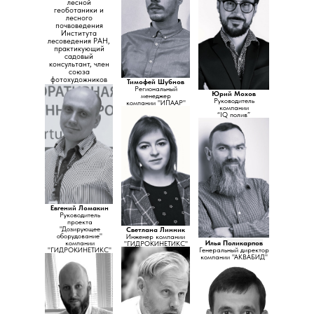
лесной
геоботаники и
лесного
почвоведения
Института
лесоведения РАН,
практикующий
садовый
консультант, член
союза
фотохудожников
Тимофей Шубнов
России
Региональный
Юрий Мохов
менеджер
Руководитель
компании "ИПААР"
компании
“IQ полив”
Евгений Ломакин
Руководитель
проекта
"Дозирующее
Светлана Линник
оборудование"
Инженер компании
компании
Илья
Поликарпов
"ГИДРОКИНЕТИКС"
"ГИДРОКИНЕТИКС"
Генеральный директор
компании "АКВАБИД"