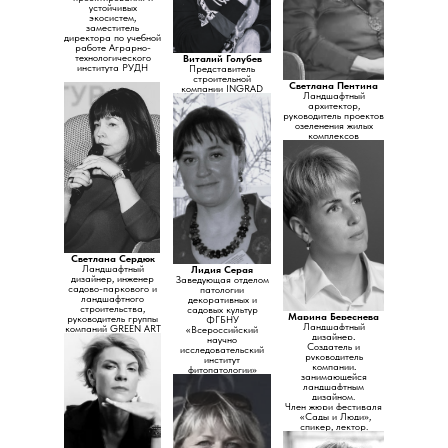
устойчивых
экосистем,
заместитель
директора по учебной
работе Аграрно-
технологического
Виталий Голубев
института РУДН
Представитель
строительной
Светлана Пентина
компании INGRAD
Ландшафтный
архитектор,
руководитель проектов
озеленения жилых
комплексов
Светлана Сердюк
Ландшафтный
Лидия Серая
дизайнер, инженер
Заведующая отделом
садово-паркового и
патологии
ландшафтного
декоративных и
строительства,
садовых культур
Марина Береснева
руководитель группы
ФГБНУ
Ландшафтный
компаний GREEN ART
«Всероссийский
дизайнер,
научно
Создатель и
исследовательский
руководитель
институт
компании,
фитопатологии»
занимающейся
ландшафтным
дизайном.
Член жюри фестиваля
«Сады и Люди»,
спикер, лектор.