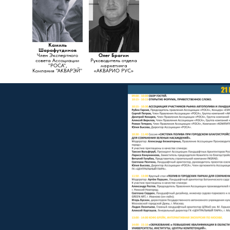
Камиль
Шарафутдинов
Член Экспертного
Олег Брагин
совета Ассоциации
Руководитель отдела
"РОСА",
маркетинга
Компания "АКВАРЭЙ"
«АКВАРИО РУС»