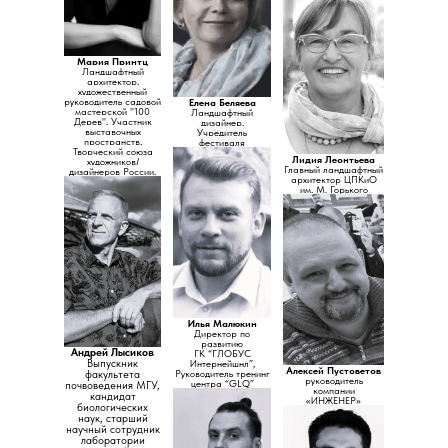
Мария Принтц
Ландшафтный
архитектор,
художественный
руководитель садовой
Елена Беляева
мастерской "100
Ландшафтный
Дерев", Участник
дизайнер,
выставочных
Учредитель
пространств,​
фестиваля
Творческий союза
"Сады и Люди"
Лидия Леонтьева
художников/
Главный ландшафтный
дизайнеров России.
архитектор ЦПКиО
им. М. Горького
Илья Малюкин
Директор по
развитию
Андрей Лысиков
ГК “ГЛОБУС
Выпускник
Интернейшнл”,
Алексей Пустоветов
Руководитель тренинг
факультета
руководитель
центра “GLQ”
почвоведения МГУ,
компании
кандидат
«ИНЖЕНЕР»
биологических
наук, старший
научный сотрудник
лаборатории