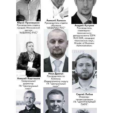
Алексей Халаим
Юрий Пронюшкин
Руководитель отдела
Руководитель отдела
обучения
Андрей Кутузов
продаж Московский
"АКВАРИО РУС"
Руководитель
регион
инженерно-
"АКВАРИО РУС"
технического
департамента ESPA
RUS EDR, кандидат
технических наук,
Master of Business
Administration.
Илья
Драгун
Руководитель по
Алексей Карташов
Южному
Генеральный
Федеральному округу
директор
ГК "Центральный
ГК "Центральный
парк"
парк"
Сергей Лобов
Инженер-
проектировщик
ГК "ЦЕНТРАЛЬНЫЙ
ПАРК"