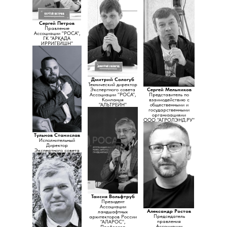
Сергей Петров
Правление
Ассоциации "РОСА",
ГК "АРКАДА
ИРРИГЕЙШН"
Дмитрий Сологуб
Технический директор
Экспертного совета
Сергей Мельников
Ассоциации "РОСА",
Представитель по
Компания
взаимодействию с
"АЛЬТРЕЙН"
общественными и
государственными
организациями
ООО "АГРОЛЭНД.РУ"
Тульнов Станислав
Исполнительный
Директор
Экспертного совета
Ассоциации "РОСА",
АВТОПОЛИВ Кубань
Таисия Вольфтруб
Президент
Ассоциации
Александр Ростов
ландшафтных
Председатель
архитекторов России
правления
"АЛАРОС",
Ассоциации
Профессор